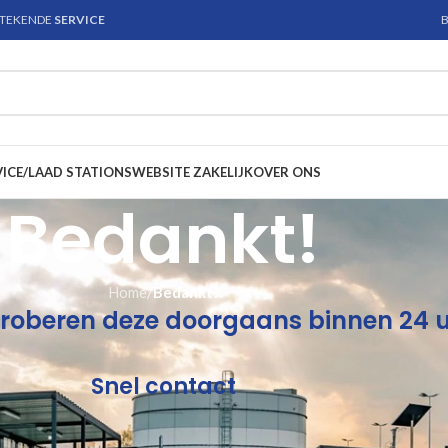
STEKENDE
SERVICE
B
VICE/LAAD STATIONS
WEBSITE ZAKELIJK
OVER ONS
Bedankt!
Home
/
Bedankt!
 proberen deze doorgaans
binnen 24 
Snel contact