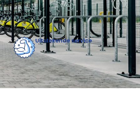
Energieweg 1
D IJsselstein
Uitstekende service