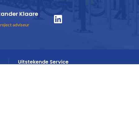
xander Klaare
roject adviseur
Uitstekende Service
Projectmanagement & Begeleiding
KLANTENSERVICE
Contact
Veilig betalen
Retour & Garantie