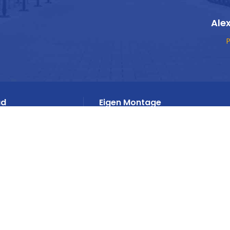
Ale
P
ad
Eigen Montage
daard oplossingen
Van A tot Z ontzorgd
INFORMATIE
Over ons
culier
Bedrijfsinformatie
Normering & Certificering
maat
Partners