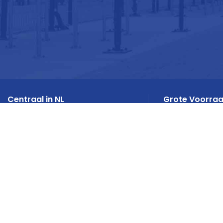
Centraal in NL
Grote Voorra
Landelijke dekking Benelux
Maatwerk en stan
HANDIGE LINKS
Fietsenstalling hout
Energieweg 1 3401 MD IJsselstein
Fietsenstalling parti
Fietsberging
Tel:
030 - 6888087
Fietsenstalling op 
Mail:
verkoop@fietsenstalling.nl