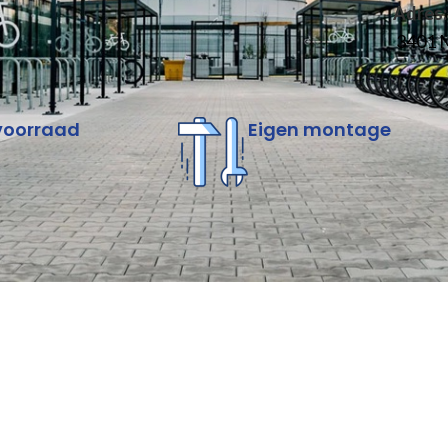
Adres:
3401 M
voorraad
Eigen montage