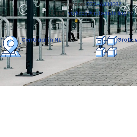
Telefoon:
030 – 6888087
E-mail:
verkoop@fietsenstalling.nl
Centraal in NL
Grote 