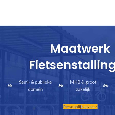
Maatwerk
Fietsenstallin
Semi- & publieke
MKB & groot
domein
zakelijk
Persoonlijk advies >