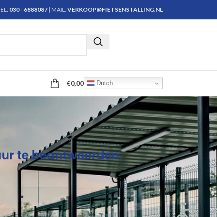
EL:
030 - 6888087
|
MAIL:
VERKOOP@FIETSENSTALLING.NL
Krijg persoonlijk advies
€
0,00
Dutch
uur
te beantwoorden.