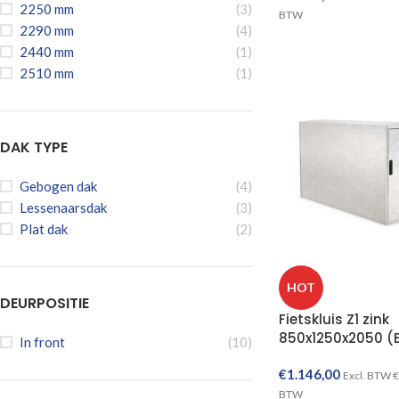
2250 mm
(3)
BTW
2290 mm
(4)
2440 mm
(1)
2510 mm
(1)
DAK TYPE
Gebogen dak
(4)
Lessenaarsdak
(3)
Plat dak
(2)
HOT
DEURPOSITIE
Fietskluis Z1 zink
850x1250x2050 (B
In front
(10)
€
1.146,00
Excl. BTW
€
BTW