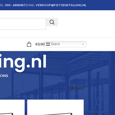
EL:
030 - 6888087
|
MAIL:
VERKOOP@FIETSENSTALLING.NL
Krijg persoonlijk advies
€
0,00
Dutch
ing.nl
IONS
Filters
Show
9
24
36
48