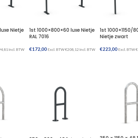
uxe Nietje
1st 1000×800×60 luxe Nietje
1st 1000×1150/8
RAL 7016
Nietje zwart
€
172,00
€
223,00
94,81
Incl. BTW
Excl. BTW
€
208,12
Incl. BTW
Excl. BTW
€
TOEVOEGEN AAN WINKELWAGEN
TOEVOEGEN AAN WINKELWAGEN