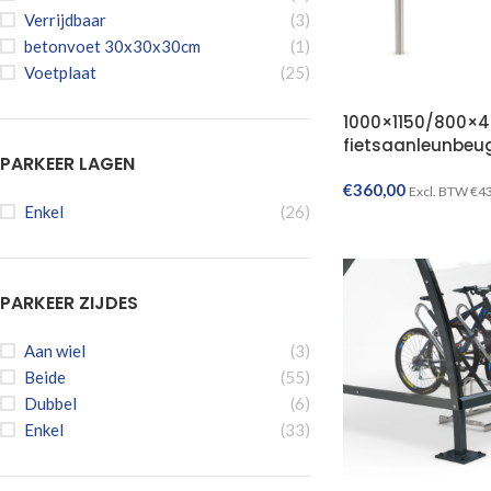
Verrijdbaar
(3)
betonvoet 30x30x30cm
(1)
Voetplaat
(25)
1000×1150/800×4
fietsaanleunbeug
PARKEER LAGEN
€
360,00
Excl. BTW
€
4
Enkel
(26)
PARKEER ZIJDES
Aan wiel
(3)
Beide
(55)
Dubbel
(6)
Enkel
(33)