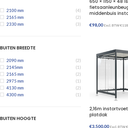
650 × 1150 × 48 1s
fietsaanleunbeu
2100 mm
(4)
middenbuis insto
2165 mm
(2)
2330 mm
(3)
€
98,00
Excl. BTW
€
118
BUITEN BREEDTE
2090 mm
(2)
2145mm
(1)
2165 mm
(2)
2975 mm
(1)
4130 mm
(2)
4300 mm
(1)
2,16m instortvoet
platdak
BUITEN HOOGTE
€
3.500,00
Excl. BTW
€