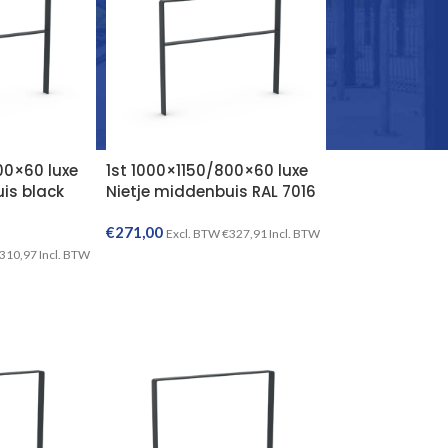
00×60 luxe
1st 1000×1150/800×60 luxe
is black
Nietje middenbuis RAL 7016
€
271,00
Excl. BTW
€
327,91
Incl. BTW
310,97
Incl. BTW
TOEVOEGEN AAN WINKELWAGEN
TOEVOEGEN AAN WINKELWAGEN