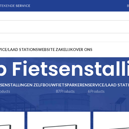
STEKENDE
SERVICE
B
VICE/LAAD STATIONS
WEBSITE ZAKELIJK
OVER ONS
Fietsenstall
TSENSTALLINGEN ZELFBOUW
FIETSPARKEREN
SERVICE/LAAD STAT
oducts
87 Products
6 Products
senstalling.nl