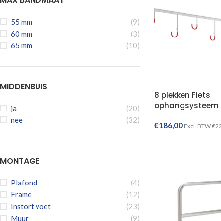
MAX BANDMAAT
55 mm
(9)
60 mm
(3)
65 mm
(10)
MIDDENBUIS
8 plekken Fiets
ophangsysteem
ja
(20)
nee
(32)
€
186,00
Excl. BTW
€
2
MONTAGE
Plafond
(4)
Frame
(12)
Instort voet
(23)
Muur
(9)