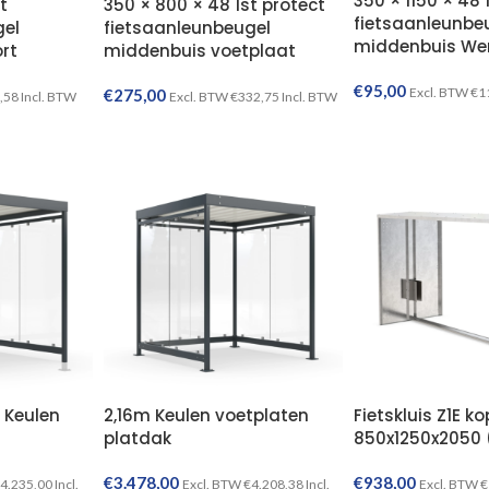
350 × 1150 × 48 
t
350 × 800 × 48 1st protect
fietsaanleunbe
gel
fietsaanleunbeugel
middenbuis We
rt
middenbuis voetplaat
€
95,00
Excl. BTW
€
1
€
275,00
,58
Incl. BTW
Excl. BTW
€
332,75
Incl. BTW
TOEVOEGEN AAN WINKELWAGEN
TOEVOEGEN AAN WINKELWAGEN
 Keulen
2,16m Keulen voetplaten
Fietskluis Z1E k
platdak
850x1250x2050 
€
3.478,00
€
938,00
4.235,00
Incl.
Excl. BTW
€
4.208,38
Incl.
Excl. BTW
€