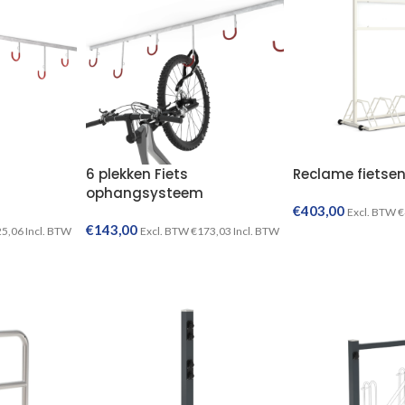
6 plekken Fiets
Reclame fietsen
ophangsysteem
€
403,00
Excl. BTW
€
€
143,00
25,06
Incl. BTW
Excl. BTW
€
173,03
Incl. BTW
TOEVOEGEN AAN WINKELWAGEN
TOEVOEGEN AAN WINKELWAGEN