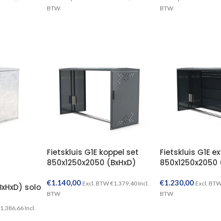
BTW
BTW
TOEVOEGEN AAN WINKELWAGEN
TOEVOEGEN AAN WINKELWAGEN
Fietskluis G1E koppel set
Fietskluis G1E e
850x1250x2050 (BxHxD)
850x1250x2050 
€
1.140,00
€
1.230,00
Excl. BTW
€
1.379,40
Incl.
Excl. BT
xHxD) solo
BTW
BTW
1.386,66
Incl.
TOEVOEGEN AAN WINKELWAGEN