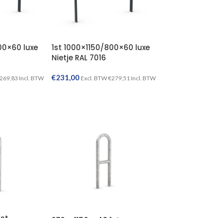
00×60 luxe
1st 1000×1150/800×60 luxe
Nietje RAL 7016
€
231,00
269,83
Incl. BTW
Excl. BTW
€
279,51
Incl. BTW
TOEVOEGEN AAN WINKELWAGEN
TOEVOEGEN AAN WINKELWAGEN