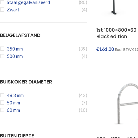
Staal gegalvaniseerd
(80)
Zwart
(4)
1st 1000×800×60 l
BEUGELAFSTAND
Black edition
350 mm
(39)
€
161,00
Excl. BTW
€
1
500 mm
(4)
BUISKOKER DIAMETER
48,3 mm
(43)
50 mm
(7)
60 mm
(10)
BUITEN DIEPTE