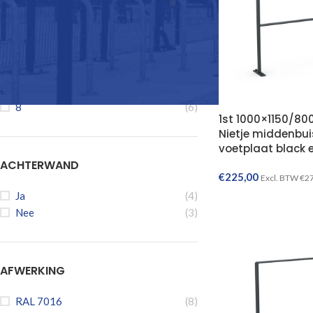
2
(8)
4
(14)
3
(4)
5
(2)
6
(6)
7
(2)
8
(6)
1st 1000×1150/80
Nietje middenbui
voetplaat black 
ACHTERWAND
€
225,00
Excl. BTW
€
2
Ja
(4)
Nee
(3)
AFWERKING
RAL 7016
(8)