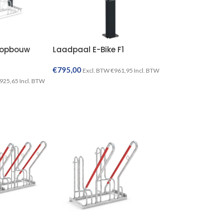
 opbouw
Laadpaal E-Bike F1
€
795,00
Excl. BTW
€
961,95
Incl. BTW
925,65
Incl. BTW
TOEVOEGEN AAN WINKELWAGEN
TOEVOEGEN AAN WINKELWAGEN