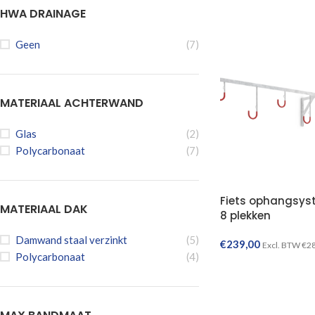
HWA DRAINAGE
Geen
(7)
MATERIAAL ACHTERWAND
Glas
(2)
Polycarbonaat
(7)
Fiets ophangsy
MATERIAAL DAK
8 plekken
Damwand staal verzinkt
(5)
€
239,00
Excl. BTW
€
2
Polycarbonaat
(4)