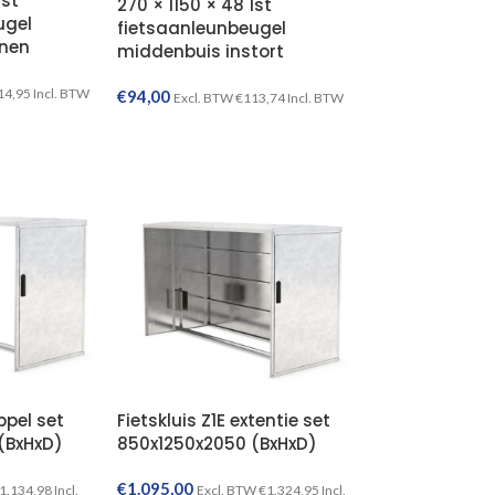
1st
270 × 1150 × 48 1st
ugel
fietsaanleunbeugel
nen
middenbuis instort
14,95
Incl. BTW
€
94,00
Excl. BTW
€
113,74
Incl. BTW
TOEVOEGEN AAN WINKELWAGEN
TOEVOEGEN AAN WINKELWAGEN
oppel set
Fietskluis Z1E extentie set
(BxHxD)
850x1250x2050 (BxHxD)
€
1.095,00
1.134,98
Incl.
Excl. BTW
€
1.324,95
Incl.