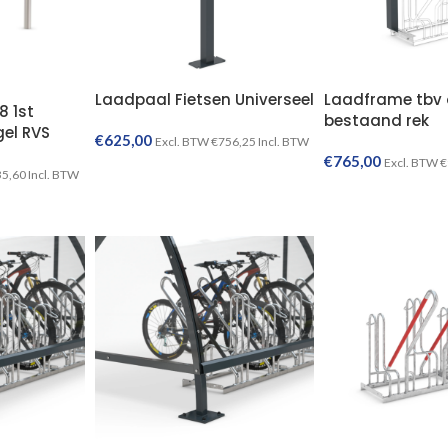
Laadpaal Fietsen Universeel
Laadframe tbv
8 1st
bestaand rek
el RVS
€
625,00
Excl. BTW
€
756,25
Incl. BTW
€
765,00
Excl. BTW
€
TOEVOEGEN AAN WINKELWAGEN
35,60
Incl. BTW
TOEVOEGEN AAN WINKELWAGEN