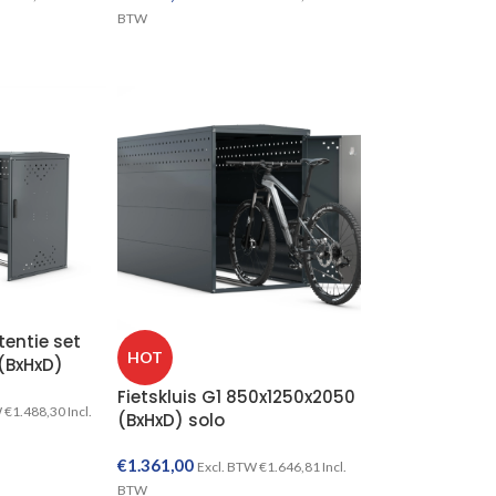
BTW
TOEVOEGEN AAN WINKELWAGEN
TOEVOEGEN AAN WINKELWAGEN
xtentie set
HOT
(BxHxD)
Fietskluis G1 850x1250x2050
W
€
1.488,30
Incl.
(BxHxD) solo
€
1.361,00
Excl. BTW
€
1.646,81
Incl.
TOEVOEGEN AAN WINKELWAGEN
BTW