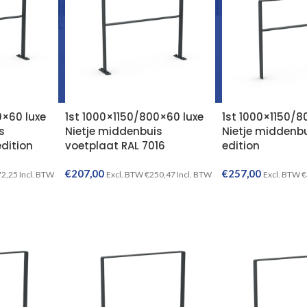
0×60 luxe
1st 1000×1150/800×60 luxe
1st 1000×1150/8
s
Nietje middenbuis
Nietje middenbu
edition
voetplaat RAL 7016
edition
€
207,00
€
257,00
72,25
Incl. BTW
Excl. BTW
€
250,47
Incl. BTW
Excl. BTW
€
TOEVOEGEN AAN WINKELWAGEN
TOEVOEGEN AAN WINKELWAGEN