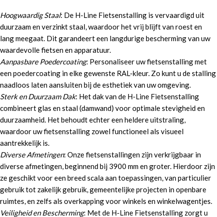
Hoogwaardig Staal
: De H-Line Fietsenstalling is vervaardigd uit
duurzaam en verzinkt staal, waardoor het vrij blijft van roest en
lang meegaat. Dit garandeert een langdurige bescherming van uw
waardevolle fietsen en apparatuur.
Aanpasbare Poedercoating
: Personaliseer uw fietsenstalling met
een poedercoating in elke gewenste RAL-kleur. Zo kunt u de stalling
naadloos laten aansluiten bij de esthetiek van uw omgeving.
Sterk en Duurzaam Dak
: Het dak van de H-Line Fietsenstalling
combineert glas en staal (damwand) voor optimale stevigheid en
duurzaamheid. Het behoudt echter een heldere uitstraling,
waardoor uw fietsenstalling zowel functioneel als visueel
aantrekkelijk is.
Diverse Afmetingen
: Onze fietsenstallingen zijn verkrijgbaar in
diverse afmetingen, beginnend bij 3900 mm en groter. Hierdoor zijn
ze geschikt voor een breed scala aan toepassingen, van particulier
gebruik tot zakelijk gebruik, gemeentelijke projecten in openbare
ruimtes, en zelfs als overkapping voor winkels en winkelwagentjes.
Veiligheid en Bescherming
: Met de H-Line Fietsenstalling zorgt u