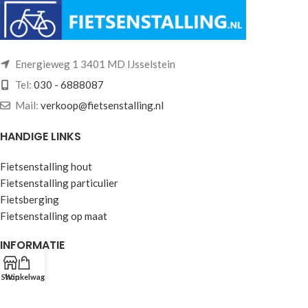
Energieweg 1 3401 MD IJsselstein
Tel:
030 - 6888087
Mail:
verkoop@fietsenstalling.nl
HANDIGE LINKS
Fietsenstalling hout
Fietsenstalling particulier
Fietsberging
Fietsenstalling op maat
INFORMATIE
Over ons
Shop
Winkelwagen
Bedrijfsinformatie