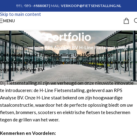
BEL:
030 - 6888087
|
MAIL:
VERKOOP@FIETSENSTALLING.NL
Skip to navigation
Skip to main content
Krijg advies
MENU
Portfolio
Home
/
Portfolio
/
RPS Analyse BV H-Line Fietsenstalling
Ontdek de H-Line Fietsenstalling: Uw Hoogwaardige
Bescherming tegen Weersinvloeden door Fietsenstalling.nl
voor RPS Analyse BV
Bij Fietsenstalling.nl zijn we verheugd om onze nieuwste innovatie
te introduceren: de H-Line Fietsenstalling, geleverd aan RPS
Analyse BV. Onze H-Line staat bekend om zijn hoogwaardige
staalconstructie, waardoor het de perfecte oplossing biedt om uw
fietsen, brommers, scooters en elektrische fietsen te beschermen
tegen de grillen van het weer.
Kenmerken en Voordelen: