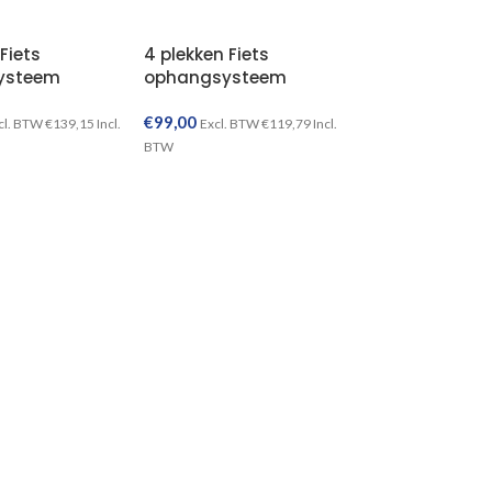
4 plekken Fiets
Fiets
ophangsysteem
ysteem
€
99,00
Excl. BTW
€
119,79
Incl.
cl. BTW
€
139,15
Incl.
BTW
TOEVOEGEN AAN WINKELWAGEN
TOEVOEGEN AAN WINKELWAGEN