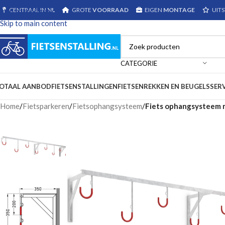
CENTRAAL IN
NL
GROTE
VOORRAAD
EIGEN
MONTAGE
UIT
Skip to navigation
Skip to main content
CATEGORIE
OTAAL AANBOD
FIETSENSTALLINGEN
FIETSENREKKEN EN BEUGELS
SER
Home
/
Fietsparkeren
/
Fietsophangsysteem
/
Fiets ophangsysteem 