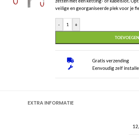
zetten met een ketting- of kabelslot. Op
veilige en georganiseerde plek voor je fi
-
+
TOEVOEGEN
Gratis verzending
Eenvoudig zelf install
EXTRA INFORMATIE
12,