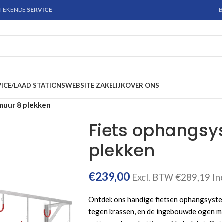
STEKENDE
SERVICE
B
VICE/LAAD STATIONS
WEBSITE ZAKELIJK
OVER ONS
muur 8 plekken
Fiets ophangs
plekken
€
239,00
Excl. BTW
€
289,19
In
Ontdek ons handige fietsen ophangsyste
tegen krassen, en de ingebouwde ogen mak