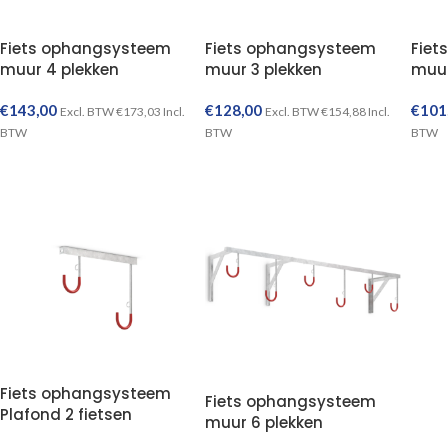
Fiets ophangsysteem
Fiets ophangsysteem
Fiet
muur 4 plekken
muur 3 plekken
muur
€
143,00
€
128,00
€
101
Excl. BTW
€
173,03
Incl.
Excl. BTW
€
154,88
Incl.
BTW
BTW
BTW
TOEVOEGEN AAN WINKELWAGEN
TOEVOEGEN AAN WINKELWAGEN
Fiets ophangsysteem
Fiets ophangsysteem
Plafond 2 fietsen
muur 6 plekken