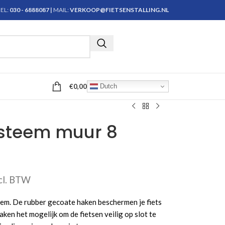
EL:
030 - 6888087
|
MAIL:
VERKOOP@FIETSENSTALLING.NL
Krijg persoonlijk advies
€
0,00
Dutch
ysteem muur 8
cl. BTW
em. De rubber gecoate haken beschermen je fiets
en het mogelijk om de fietsen veilig op slot te