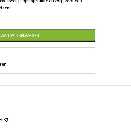
timaliseer je opslagruimte en zorg voor een
etsen!
 AAN WINKELWAGEN
eren
4 kg