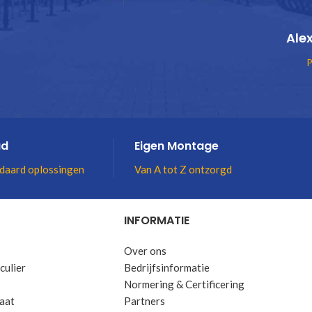
Ale
P
ad
Eigen Montage
daard oplossingen
Van A tot Z ontzorgd
INFORMATIE
Over ons
culier
Bedrijfsinformatie
Normering & Certificering
maat
Partners