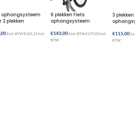
s ophangsysteem
6 plekken Fiets
3 plekken 
 2 plekken
ophangsysteem
ophangs
,00
€
143,00
€
115,00
Excl. BTW
€
122,21
Incl.
Excl. BTW
€
173,03
Incl.
Ex
BTW
BTW
TOEVOEGEN AAN WINKELWAGEN
TOEVOEGEN AAN WINKELWAGEN