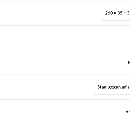
260 × 35 × 3
Staal gegalvanis
6