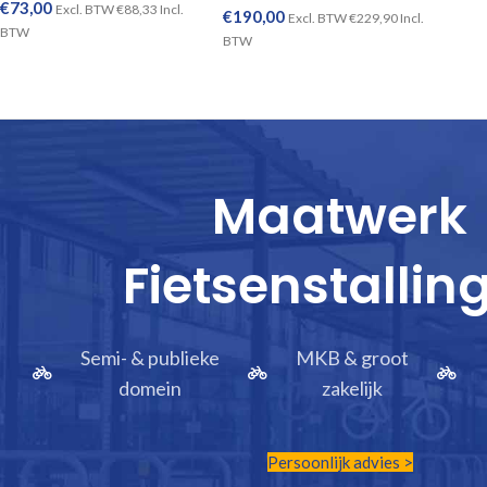
€
73,00
Excl. BTW
€
88,33
Incl.
€
190,00
Excl. BTW
€
229,90
Incl.
BTW
BTW
TOEVOEGEN AAN WINKELWAGEN
TOEVOEGEN AAN WINKELWAGEN
Maatwerk
Fietsenstallin
Semi- & publieke
MKB & groot
domein
zakelijk
Persoonlijk advies >