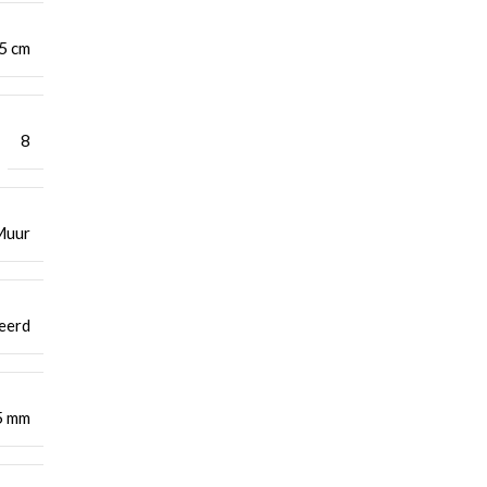
5 cm
8
Muur
eerd
5 mm