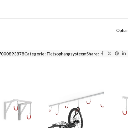
Opha
7000893878
Categorie:
Fietsophangsysteem
Share: