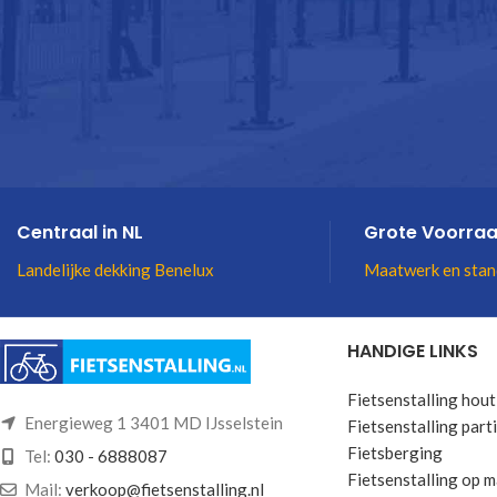
Centraal in NL
Grote Voorra
Landelijke dekking Benelux
Maatwerk en stan
HANDIGE LINKS
Fietsenstalling hout
Energieweg 1 3401 MD IJsselstein
Fietsenstalling parti
Fietsberging
Tel:
030 - 6888087
Fietsenstalling op 
Mail:
verkoop@fietsenstalling.nl