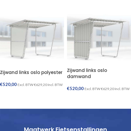
Zijwand links oslo
Zijwand links oslo polyester
damwand
€
520,00
Excl. BTW
€
629,20
Incl. BTW
€
520,00
Excl. BTW
€
629,20
Incl. BTW
TOEVOEGEN AAN WINKELWAGEN
TOEVOEGEN AAN WINKELWAGEN
Maatwerk Fietsenstallingen