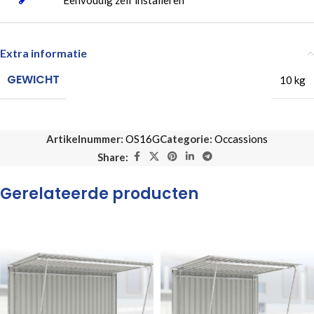
Eenvoudig zelf installeren
Extra informatie
GEWICHT
10 kg
Artikelnummer:
OS16G
Categorie:
Occassions
Share:
Gerelateerde producten