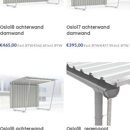
Oslo18 achterwand
Oslo17 achterwand
damwand
damwand
€
465,00
€
395,00
Excl. BTW
€
562,65
Incl. BTW
Excl. BTW
€
477,95
Incl. BTW
TOEVOEGEN AAN WINKELWAGEN
TOEVOEGEN AAN WINKELWAGEN
Oslo16 achterwand
Oslo18_regengoot