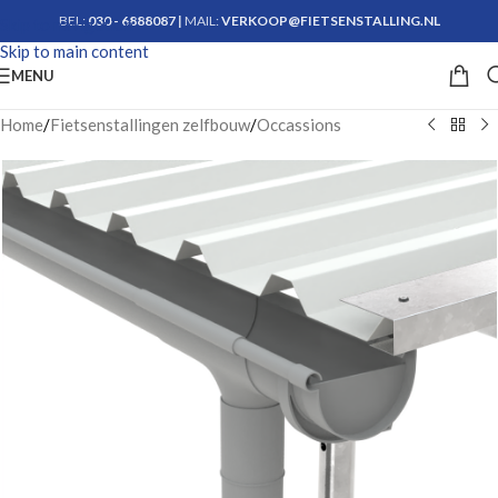
BEL:
030 - 6888087
|
MAIL:
VERKOOP@FIETSENSTALLING.NL
Skip to navigation
Skip to main content
Krijg advies
MENU
Home
/
Fietsenstallingen zelfbouw
/
Occassions