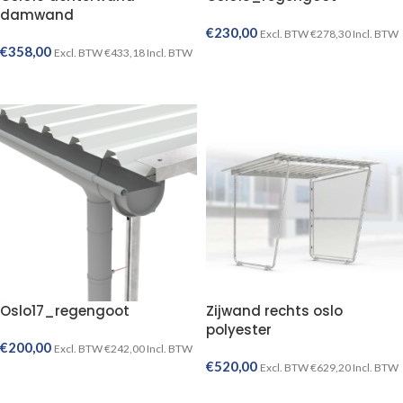
damwand
€
230,00
Excl. BTW
€
278,30
Incl. BTW
€
358,00
Excl. BTW
€
433,18
Incl. BTW
TOEVOEGEN AAN WINKELWAGEN
TOEVOEGEN AAN WINKELWAGEN
Oslo17_regengoot
Zijwand rechts oslo
polyester
€
200,00
Excl. BTW
€
242,00
Incl. BTW
€
520,00
Excl. BTW
€
629,20
Incl. BTW
TOEVOEGEN AAN WINKELWAGEN
TOEVOEGEN AAN WINKELWAGEN