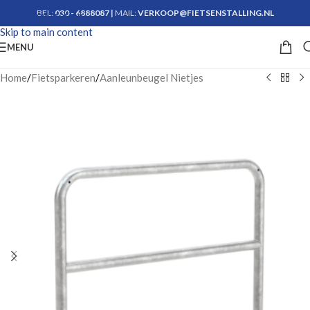
BEL:
030 - 6888087
|
MAIL:
VERKOOP@FIETSENSTALLING.NL
Skip to navigation
Skip to main content
Krijg advies
MENU
Home
/
Fietsparkeren
/
Aanleunbeugel Nietjes