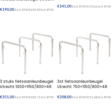
€
141,00
Excl. BTW
€
170,61
Incl. BTW
€
190,00
Excl. BTW
€
229,90
Incl. BTW
TOEVOEGEN AAN WINKELWAGEN
TOEVOEGEN AAN WINKELWAGEN
3 stuks fietsaanleunbeugel
3st fietsaanleunbeugel
Utrecht 1000×1150/800×48
Utrecht 750×1150/800×48
€
251,00
€
208,00
Excl. BTW
€
303,71
Incl. BTW
Excl. BTW
€
251,68
Incl. BTW
TOEVOEGEN AAN WINKELWAGEN
TOEVOEGEN AAN WINKELWAGEN