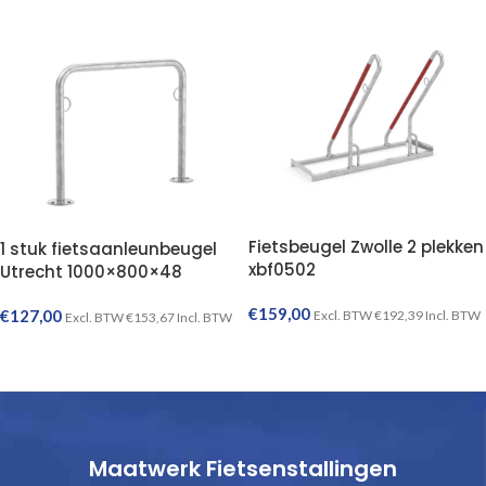
Fietsbeugel Zwolle 2 plekken
1 stuk fietsaanleunbeugel
xbf0502
Utrecht 1000×800×48
€
159,00
€
127,00
Excl. BTW
€
192,39
Incl. BTW
Excl. BTW
€
153,67
Incl. BTW
TOEVOEGEN AAN WINKELWAGEN
TOEVOEGEN AAN WINKELWAGEN
Maatwerk Fietsenstallingen