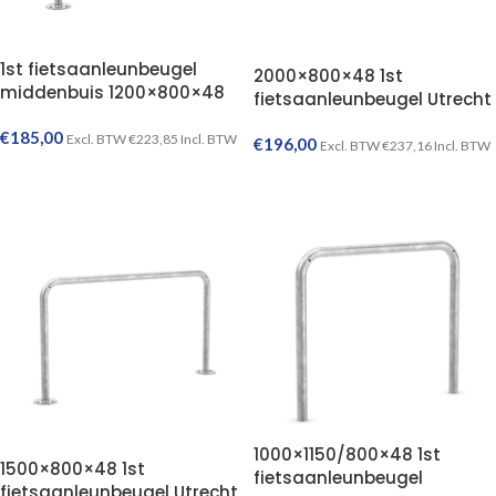
1st fietsaanleunbeugel
2000×800×48 1st
middenbuis 1200×800×48
fietsaanleunbeugel Utrecht
€
185,00
Excl. BTW
€
223,85
Incl. BTW
€
196,00
Excl. BTW
€
237,16
Incl. BTW
TOEVOEGEN AAN WINKELWAGEN
TOEVOEGEN AAN WINKELWAGEN
1000×1150/800×48 1st
1500×800×48 1st
fietsaanleunbeugel
fietsaanleunbeugel Utrecht