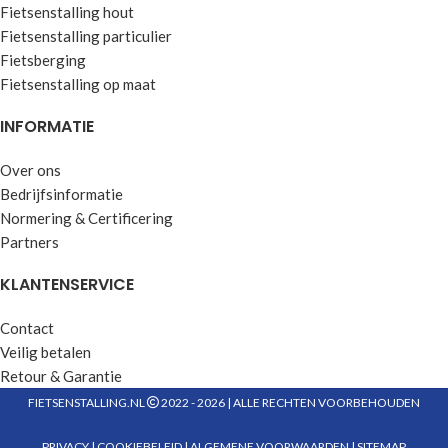
Fietsenstalling hout
Fietsenstalling particulier
Fietsberging
Fietsenstalling op maat
INFORMATIE
Over ons
Bedrijfsinformatie
Normering & Certificering
Partners
KLANTENSERVICE
Contact
Veilig betalen
Retour & Garantie
FIETSENSTALLING.NL
2022 - 2026 | ALLE RECHTEN VOORBEHOUDEN
PRIVACY
|
COOKIEBELEID
|
ALGEMENE VOORWAARDEN
|
SITEMAP