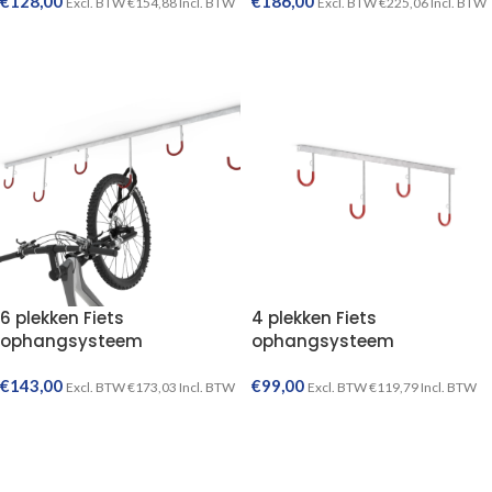
€
128,00
€
186,00
Excl. BTW
€
154,88
Incl. BTW
Excl. BTW
€
225,06
Incl. BTW
TOEVOEGEN AAN WINKELWAGEN
TOEVOEGEN AAN WINKELWAGEN
6 plekken Fiets
4 plekken Fiets
ophangsysteem
ophangsysteem
€
143,00
€
99,00
Excl. BTW
€
173,03
Incl. BTW
Excl. BTW
€
119,79
Incl. BTW
TOEVOEGEN AAN WINKELWAGEN
TOEVOEGEN AAN WINKELWAGEN