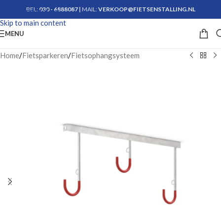
BEL:
030 - 6888087
|
MAIL:
VERKOOP@FIETSENSTALLING.NL
Skip to navigation
Skip to main content
Krijg advies
MENU
Home
/
Fietsparkeren
/
Fietsophangsysteem