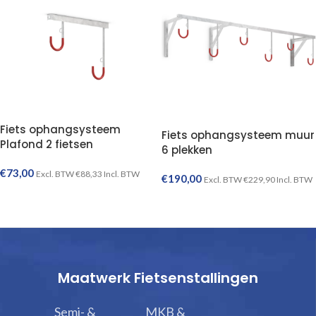
Fiets ophangsysteem
Fiets ophangsysteem muur
Plafond 2 fietsen
6 plekken
€
73,00
Excl. BTW
€
88,33
Incl. BTW
€
190,00
Excl. BTW
€
229,90
Incl. BTW
TOEVOEGEN AAN WINKELWAGEN
TOEVOEGEN AAN WINKELWAGEN
Maatwerk Fietsenstallingen
Semi- &
MKB &