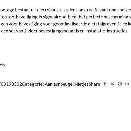
tage bestaat uit een robuuste stalen constructie van ronde buizen, 
te stootbeveiliging in signaalrood, biedt het perfecte bescherming
en voor bevestiging voor geoptimaliseerde diefstalpreventie en kan
een set van 2 vloer bevestigingsbeugels en installatie-instructies.
els.
700193502
Categorie:
Aanleunbeugel Nietjes
Share: