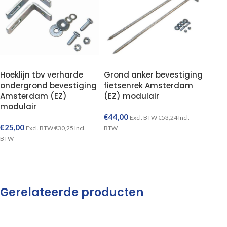
Hoeklijn tbv verharde
Grond anker bevestiging
ondergrond bevestiging
fietsenrek Amsterdam
Amsterdam (EZ)
(EZ) modulair
modulair
€
44,00
Excl. BTW
€
53,24
Incl.
€
25,00
Excl. BTW
€
30,25
Incl.
BTW
BTW
TOEVOEGEN AAN WINKELWAGEN
TOEVOEGEN AAN WINKELWAGEN
Gerelateerde producten