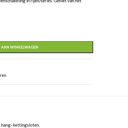
schakeling in rijen/series. Geniet van het
 AAN WINKELWAGEN
eren
 hang- kettingsloten.