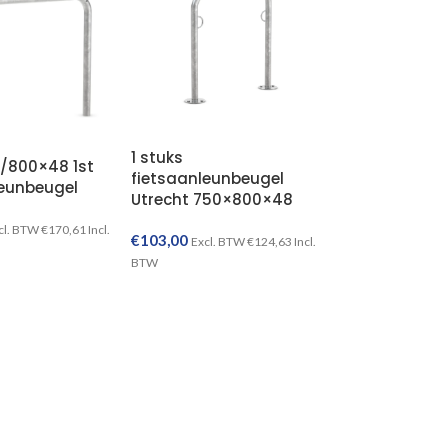
1 stuks
0/800×48 1st
fietsaanleunbeugel
leunbeugel
Utrecht 750×800×48
cl. BTW
€
170,61
Incl.
€
103,00
Excl. BTW
€
124,63
Incl.
BTW
TOEVOEGEN AAN WINKELWAGEN
TOEVOEGEN AAN WINKELWAGEN