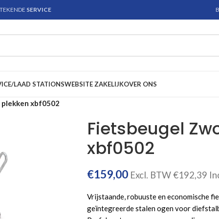
STEKENDE
SERVICE
B
VICE/LAAD STATIONS
WEBSITE ZAKELIJK
OVER ONS
2 plekken xbf0502
Fietsbeugel Zwo
xbf0502
€
159,00
Excl. BTW
€
192,39
In
Vrijstaande, robuuste en economische f
geïntegreerde stalen ogen voor diefstalb