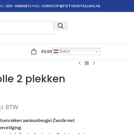
EL:
030 - 6888087
|
MAIL:
VERKOOP@FIETSENSTALLING.NL
Krijg persoonlijk advies
€
0,00
Dutch
lle 2 plekken
cl. BTW
ietsenrekken aanleunbeugel Zwolle met
eveiliging.