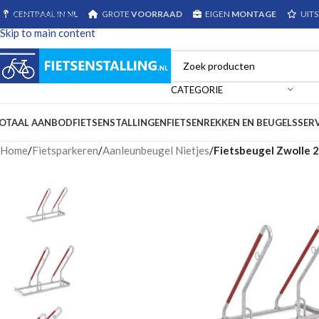
CENTRAAL IN
NL
GROTE
VOORRAAD
EIGEN
MONTAGE
UIT
Skip to navigation
Skip to main content
CATEGORIE
OTAAL AANBOD
FIETSENSTALLINGEN
FIETSENREKKEN EN BEUGELS
SER
Home
/
Fietsparkeren
/
Aanleunbeugel Nietjes
/
Fietsbeugel Zwolle 