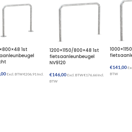
1000×115
×800×48 1st
1200×1150/800×48 1st
fietsaan
saanleunbeugel
fietsaanleunbeugel
cht
NV9120
€
141,00
Ex
,00
BTW
Excl. BTW
€
206,91
Incl.
€
146,00
Excl. BTW
€
176,66
Incl.
BTW
TOEVOEGEN AAN WINKELWAGEN
TOEVOEGEN AAN WINKELWAGEN