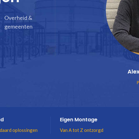
Overheid &
gemeenten
Ale
P
ad
Eigen Montage
daard oplossingen
Van A tot Z ontzorgd