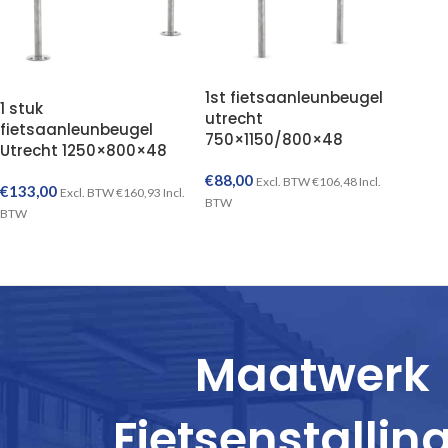
1st fietsaanleunbeugel
1 stuk
utrecht
fietsaanleunbeugel
750×1150/800×48
Utrecht 1250×800×48
€
88,00
Excl. BTW
€
106,48
Incl.
€
133,00
Excl. BTW
€
160,93
Incl.
BTW
BTW
TOEVOEGEN AAN WINKELWAGEN
TOEVOEGEN AAN WINKELWAGEN
Maatwerk
Fietsenstallin