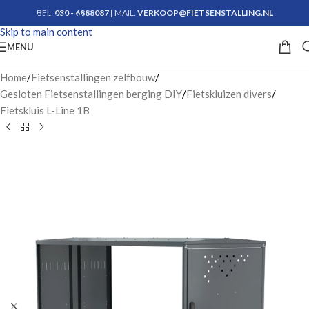
BEL:
030 - 6888087
|
MAIL:
VERKOOP@FIETSENSTALLING.NL
Skip to navigation
Skip to main content
Krijg advies
MENU
Home
/
Fietsenstallingen zelfbouw
/
Gesloten Fietsenstallingen berging DIY
/
Fietskluizen divers
/
Fietskluis L-Line 1B