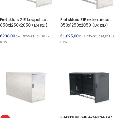
Fietskluis Z1E koppel set
Fietskluis Z1E extentie set
850x1250x2050 (BxHxD)
850x1250x2050 (BxHxD)
€
938,00
€
1.095,00
Excl. BTW
€
1.134,98
Incl.
Excl. BTW
€
1.324,95
Incl.
BTW
BTW
TOEVOEGEN AAN WINKELWAGEN
TOEVOEGEN AAN WINKELWAGEN
Fietskluis G1E extentie set