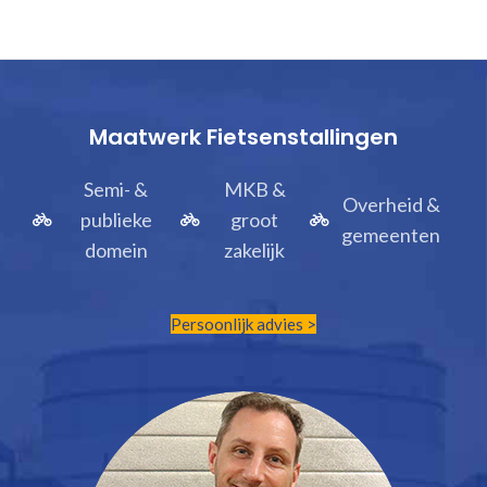
TOEVOEGEN AAN WINKELWAGEN
Maatwerk Fietsenstallingen
Semi- &
MKB &
Overheid &
publieke
groot
gemeenten
domein
zakelijk
Persoonlijk advies >