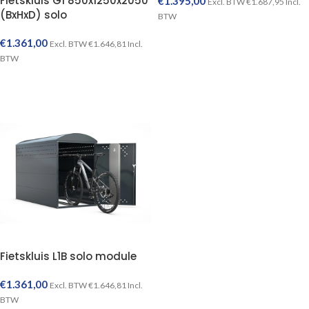
Fietskluis G1 850x1250x2050
€
1.395,00
Excl. BTW
€
1.687,95
Incl.
(BxHxD) solo
BTW
TOEVOEGEN AAN WINKELWAGEN
€
1.361,00
Excl. BTW
€
1.646,81
Incl.
BTW
TOEVOEGEN AAN WINKELWAGEN
Fietskluis L1B solo module
€
1.361,00
Excl. BTW
€
1.646,81
Incl.
BTW