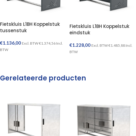
Fietskluis L1BH Koppelstuk
Fietskluis L1BH Koppelstuk
tussenstuk
eindstuk
€
1.136,00
Excl. BTW
€
1.374,56
Incl.
€
1.228,00
Excl. BTW
€
1.485,88
Incl.
BTW
BTW
TOEVOEGEN AAN WINKELWAGEN
TOEVOEGEN AAN WINKELWAGEN
Gerelateerde producten