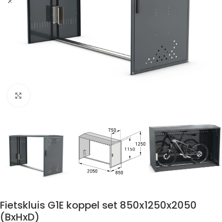
Click to enlarge
Fietskluis G1E koppel set 850x1250x2050
(BxHxD)