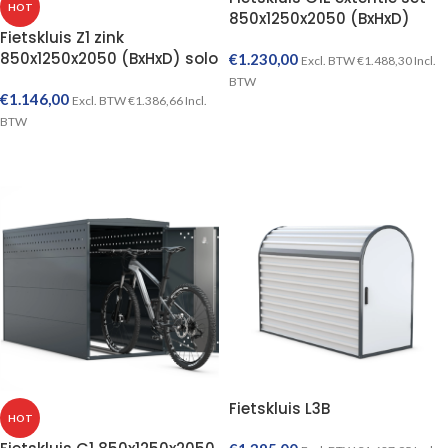
HOT
850x1250x2050 (BxHxD)
Fietskluis Z1 zink
850x1250x2050 (BxHxD) solo
€
1.230,00
Excl. BTW
€
1.488,30
Incl.
BTW
€
1.146,00
Excl. BTW
€
1.386,66
Incl.
TOEVOEGEN AAN WINKELWAGEN
BTW
TOEVOEGEN AAN WINKELWAGEN
Fietskluis L3B
HOT