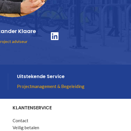
xander Klaare
roject adviseur
Uitstekende Service
Projectmanagement & Begeleiding
KLANTENSERVICE
Contact
Veilig betalen