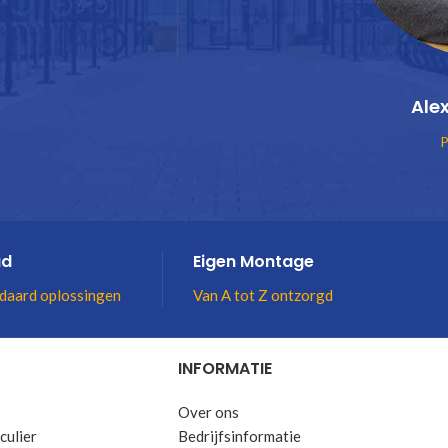
Ale
P
ad
Eigen Montage
daard oplossingen
Van A tot Z ontzorgd
INFORMATIE
Over ons
culier
Bedrijfsinformatie