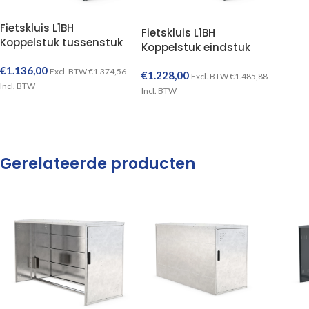
Fietskluis L1BH
Fietskluis L1BH
Koppelstuk tussenstuk
Koppelstuk eindstuk
€
1.136,00
Excl. BTW
€
1.374,56
€
1.228,00
Excl. BTW
€
1.485,88
Incl. BTW
Incl. BTW
TOEVOEGEN AAN WINKELWAGEN
TOEVOEGEN AAN WINKELWAGEN
Gerelateerde producten