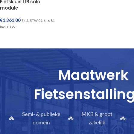
Fietskluis L1B solo
module
€
1.361,00
Excl. BTW
€
1.646,81
Incl. BTW
TOEVOEGEN AAN WINKELWAGEN
Maatwerk
Fietsenstallin
Semi- & publieke
MKB & groot
domein
zakelijk