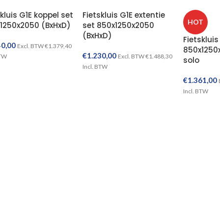
kluis G1E koppel set
Fietskluis G1E extentie
HOT
1250x2050 (BxHxD)
set 850x1250x2050
(BxHxD)
Fietskluis
40,00
Excl. BTW
€
1.379,40
850x1250
€
1.230,00
BTW
Excl. BTW
€
1.488,30
solo
Incl. BTW
TOEVOEGEN AAN WINKELWAGEN
€
1.361,00
TOEVOEGEN AAN WINKELWAGEN
Incl. BTW