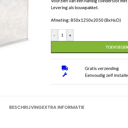
Voorzien van een handig cilinderslot met 
Levering als bouwpakket.
Afmeting: 850x1250x2050 (BxHxD)
-
+
TOEVOEGEN
Gratis verzending
Eenvoudig zelf install
BESCHRIJVING
EXTRA INFORMATIE