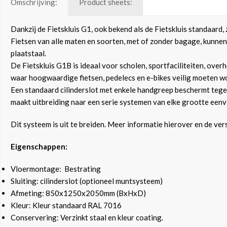
Omschrijving:
Product sheets:
Dankzij de Fietskluis G1, ook bekend als de Fietskluis standaard,
Fietsen van alle maten en soorten, met of zonder bagage, kunne
plaatstaal.
De Fietskluis G1B is ideaal voor scholen, sportfaciliteiten, over
waar hoogwaardige fietsen, pedelecs en e-bikes veilig moeten wo
Een standaard cilinderslot met enkele handgreep beschermt teg
maakt uitbreiding naar een serie systemen van elke grootte eenv
Dit systeem is uit te breiden. Meer informatie hierover en de vers
Eigenschappen:
Vloermontage: Bestrating
Sluiting: cilinderslot (optioneel muntsysteem)
Afmeting: 850x1250x2050mm (BxHxD)
Kleur: Kleur standaard RAL 7016
Conservering: Verzinkt staal en kleur coating.