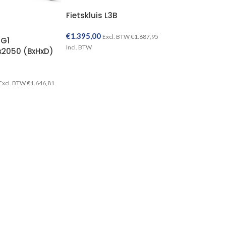
Fietskluis L3B
€
1.395,00
Excl. BTW
€
1.687,95
 G1
Incl. BTW
x2050 (BxHxD)
TOEVOEGEN AAN WINKELWAGEN
Excl. BTW
€
1.646,81
TOEVOEGEN AAN WINKELWAGEN