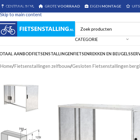
CENTRAAL IN
NL
GROTE
VOORRAAD
EIGEN
MONTAGE
UIT
Skip to navigation
Skip to main content
CATEGORIE
OTAAL AANBOD
FIETSENSTALLINGEN
FIETSENREKKEN EN BEUGELS
SER
Home
/
Fietsenstallingen zelfbouw
/
Gesloten Fietsenstallingen berg