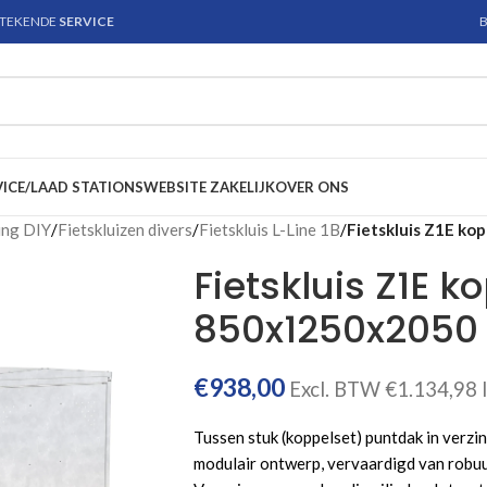
STEKENDE
SERVICE
B
VICE/LAAD STATIONS
WEBSITE ZAKELIJK
OVER ONS
ing DIY
/
Fietskluizen divers
/
Fietskluis L-Line 1B
/
Fietskluis Z1E ko
Fietskluis Z1E k
850x1250x2050
€
938,00
Excl. BTW
€
1.134,98
Tussen stuk (koppelset) puntdak in verzin
modulair ontwerp, vervaardigd van robuu