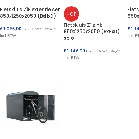
Fietskluis Z1E extentie set
Fiets
HOT
850x1250x2050 (BxHxD)
850x
Fietskluis Z1 zink
€
1.095,00
€
1.1
Excl. BTW
€
1.324,95
850x1250x2050 (BxHxD)
Incl. BTW
Incl. 
solo
TOEVOEGEN AAN WINKELWAGEN
€
1.146,00
Excl. BTW
€
1.386,66
Incl. BTW
TOEVOEGEN AAN WINKELWAGEN