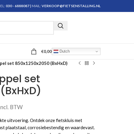
EL:
030 - 6888087
|
MAIL:
VERKOOP@FIETSENSTALLING.NL
Krijg persoonlijk advies
€
0,00
Dutch
ppel set 850x1250x2050 (BxHxD)
oppel set
 (BxHxD)
Incl. BTW
kte uitvoering. Ontdek onze fietskluis met
st plaatstaal, corrosiebestendig en waardevast.