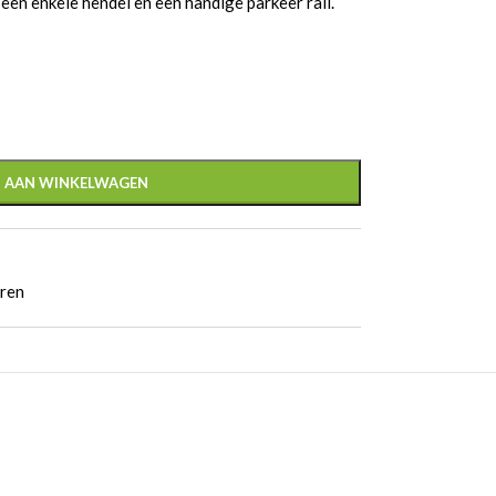
een enkele hendel en een handige parkeer rail.
 AAN WINKELWAGEN
eren