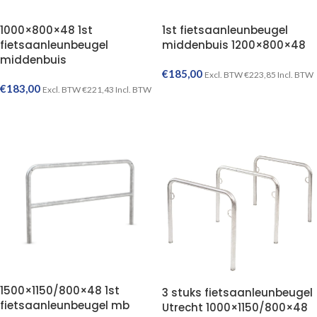
1000×800×48 1st
1st fietsaanleunbeugel
fietsaanleunbeugel
middenbuis 1200×800×48
middenbuis
€
185,00
Excl. BTW
€
223,85
Incl. BTW
€
183,00
Excl. BTW
€
221,43
Incl. BTW
TOEVOEGEN AAN WINKELWAGEN
TOEVOEGEN AAN WINKELWAGEN
1500×1150/800×48 1st
3 stuks fietsaanleunbeugel
fietsaanleunbeugel mb
Utrecht 1000×1150/800×48