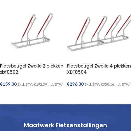
Fietsbeugel Zwolle 2 plekken
Fietsbeugel Zwolle 4 plekken
xbf0502
XBF0504
€
159,00
€
296,00
Excl. BTW
€
192,39
Incl. BTW
Excl. BTW
€
358,16
Incl. BTW
TOEVOEGEN AAN WINKELWAGEN
TOEVOEGEN AAN WINKELWAGEN
Maatwerk Fietsenstallingen