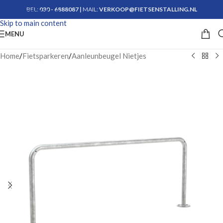
BEL:
030 - 6888087
|
MAIL:
VERKOOP@FIETSENSTALLING.NL
Skip to navigation
Skip to main content
Krijg advies
MENU
Home
/
Fietsparkeren
/
Aanleunbeugel Nietjes